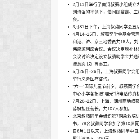
2月11日举行了南浔叔蘋小组成
刘诗强的率领下，偕同顾燮鑫、庄
会。
3月31日下午，上海叔蘋同学会五
4月14~15日，叔蘋奖学金基金
和港、沪、京三地委员共18人，
伟应邀列席会议。会议决定增补林
会议讨论决定设立叔蘋助学金并通
赠意愿书》等事宜。
5月25日~26日，上海叔蘋同学
举行义务医疗咨询。
“六一”国际儿童节前夕，叔蘋同
中心小学各捐赠“理光”牌电话传真
7月20~22日，上海、湖州两地
薛枫担任营长，共107人参加。
北京叔蘋同学会组织第7期急救培
书，78名叔蘋同学参加了第10届
自8月1日以来，上海叔蘋同学中自
累计达385，330元。