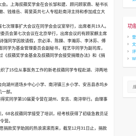
立大会。上海叔蘋奖学金在会长邹和建、顾问顾家鼎、秘书长
澈、钱维岳、蒋斐英共七人专程赴南浔主持和参加成立大
功
届七次理事扩大会议在同学会会议室举行，出席者共19人。
管理委员会第七次会议在北京举行，出席会议的有顾家麒主席
登
刘诗强同学因故请假，宗必泽、陈鑅、李瀚荪、李沐荪、傅
文
澎同学为基金管理委员会副秘书，程艺华同学为副司库，
评
过《叔蘋奖学金基金及叔蘋同学会接受捐赠办法》和《捐
W
会组织了15位从事医务工作的新老叔蘋同学专程赴湖、浔两地
学会向湖州道场乡中心小学、南浔镇三乡小学、安吉县赤坞乡
搜索
机一部。
叔蘋得奖同学第10届夏令营在湖州、安吉、南浔举行。由理事
训，68名叔蘋同学接受了培训，经考核获得了初级急救员证
夏令营。
愿捐款奖学助困的热浪滚滚而来，截至12月31日止，捐款