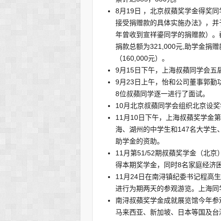
8月19日 ，北京叔蘋奖学金得奖
接受捐赠款的具体实施办法》，并于2
年曾收到宣祥鎏同学的捐赠款）。截
捐款总额为321,000元,助学金
（160,000元）。
9月15日下午，上海叔蘋同学会五
9月23日上午，怡和公司董事郭
8位叔蘋同学逐一进行了面试。
10月北京叔蘋同学会组织北京设
11月10日下午，上海叔蘋奖学金第
海、湖州的中学生和147名大学生
助学金的资助。
11月第51/52期叔蘋奖学金（
得本期奖学金，同时8名家庭经济
11月24日在南浔镇纪委书记程高
进行为期两天的参观游览。上海同
南浔叔蘋奖学金成就展览馆今年参观
马来西亚、新加坡、日本等国及台