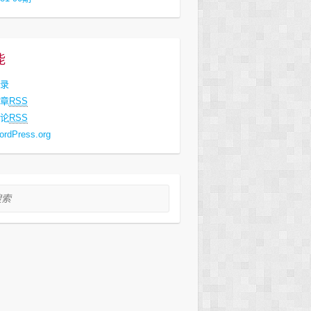
能
录
章
RSS
论
RSS
ordPress.org