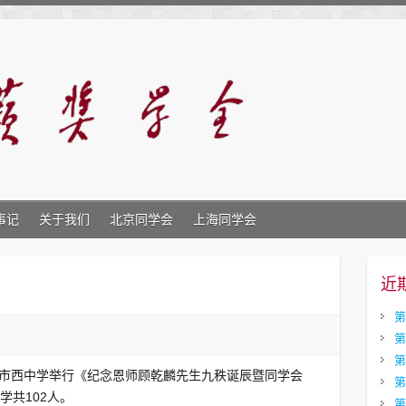
事记
关于我们
北京同学会
上海同学会
近
第
第
第
座市西中学举行《纪念恩师顾乾麟先生九秩诞辰暨同学会
第
学共102人。
第