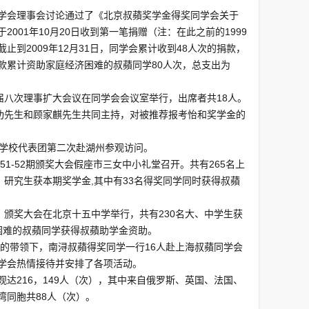
同学会理事会讨论通过了《北京叔蘋奖学金得奖同学会关于
001年10月20日收到第一笔捐赠（注：在此之前的1999
止到2009年12月31日，同学会累计收到48人次的捐款，
捐赠款累计资助家庭经济困难的叔蘋同学80人次，总支出为
届八次理事扩大会议在同学会会议室举行，出席者共18人。
勤功先生和顾家麒先生共同主持，对被推荐报考怡和奖学金的
奖学校代表团第二次赴湖州参观访问。
51-52期颁奖大会假座市三女中小礼堂召开。共有265名上
、研究生获本期奖学金,其中有33名得奖同学同时获得叔蘋
北京）颁奖大会在北京十五中学举行，共有230名大、中学生获
困难的叔蘋同学获得叔蘋助学金资助。
生的带领下，南浔叔蘋得奖同学一行16人赴上海叔蘋同学会
学会热情接待并安排了各项活动。
达216，149人（次），其中来自俄罗斯、英国、法国、
湾同胞共88人（次）。